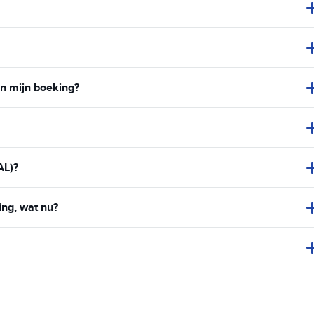
an mijn boeking?
AL)?
ing, wat nu?