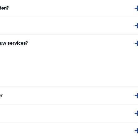
den?
 uw services?
o?